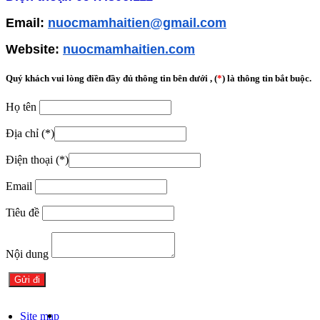
Email:
nuocmamhaitien@gmail.com
Website:
n
uocmamhaitien.com
Quý khách vui lòng điền đầy đủ thông tin bên dưới , (
*
) là thông tin bắt buộc.
Họ tên
Địa chỉ
(*)
Điện thoại
(*)
Email
Tiêu đề
Nội dung
Site map