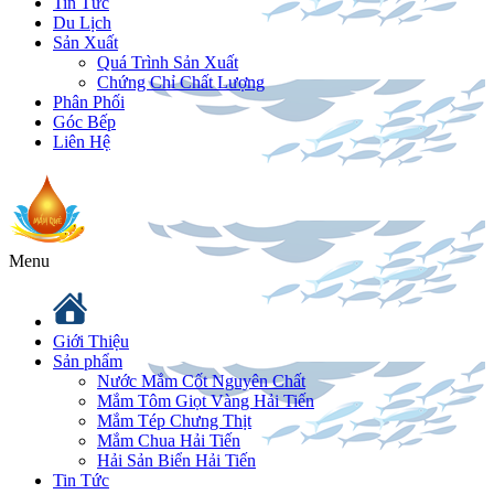
Tin Tức
Du Lịch
Sản Xuất
Quá Trình Sản Xuất
Chứng Chỉ Chất Lượng
Phân Phối
Góc Bếp
Liên Hệ
Menu
Giới Thiệu
Sản phẩm
Nước Mắm Cốt Nguyên Chất
Mắm Tôm Giọt Vàng Hải Tiến
Mắm Tép Chưng Thịt
Mắm Chua Hải Tiến
Hải Sản Biển Hải Tiến
Tin Tức