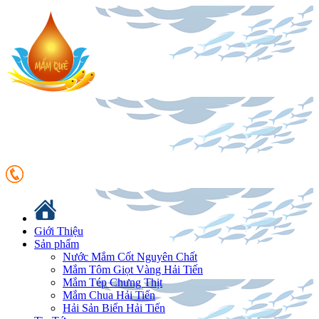
Giới Thiệu
Sản phẩm
Nước Mắm Cốt Nguyên Chất
Mắm Tôm Giọt Vàng Hải Tiến
Mắm Tép Chưng Thịt
Mắm Chua Hải Tiến
Hải Sản Biển Hải Tiến