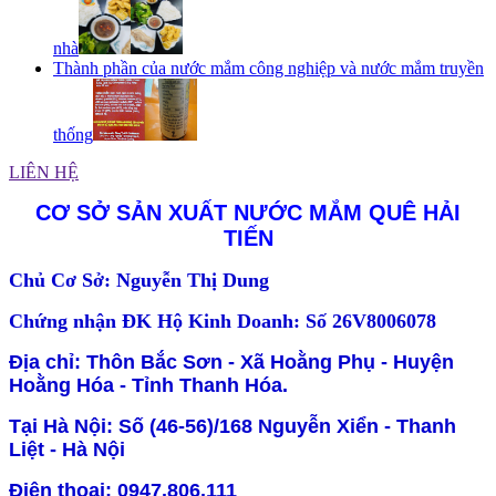
nhà
Thành phần của nước mắm công nghiệp và nước mắm truyền
thống
LIÊN HỆ
CƠ SỞ SẢN XUẤT NƯỚC MẮM QUÊ HẢI
TIẾN
Chủ Cơ Sở: Nguyễn Thị Dung
Chứng nhận ĐK Hộ Kinh Doanh: Số 26V8006078
Địa chỉ: Thôn Bắc Sơn - Xã Hoằng Phụ - Huyện
Hoằng Hóa - Tỉnh Thanh Hóa.
Tại Hà Nội: Số (46-56)/168 Nguyễn Xiển - Thanh
Liệt - Hà Nội
Điện thoại: 0947.806.111