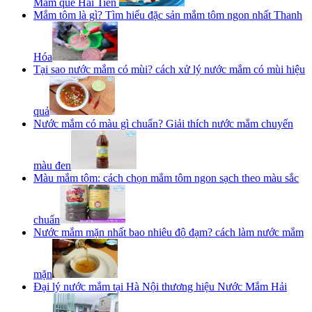
Mắm quê Hải Tiến
Mắm tôm là gì? Tìm hiểu đặc sản mắm tôm ngon nhất Thanh
Hóa
Tại sao nước mắm có mùi? cách xử lý nước mắm có mùi hiệu
quả
Nước mắm có màu gì chuẩn? Giải thích nước mắm chuyển
màu đen
Màu mắm tôm: cách chọn mắm tôm ngon sạch theo màu sắc
chuẩn
Nước mắm mặn nhất bao nhiêu độ đạm? cách làm nước mắm
mặn
Đại lý nước mắm tại Hà Nội thương hiệu Nước Mắm Hải