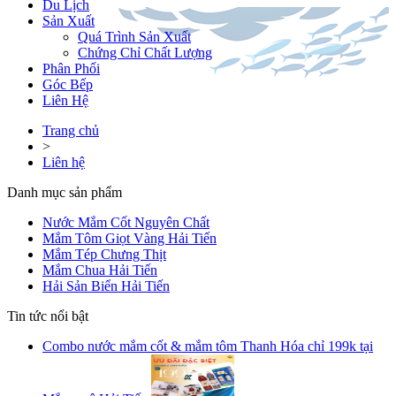
Du Lịch
Sản Xuất
Quá Trình Sản Xuất
Chứng Chỉ Chất Lượng
Phân Phối
Góc Bếp
Liên Hệ
Trang chủ
>
Liên hệ
Danh mục sản phẩm
Nước Mắm Cốt Nguyên Chất
Mắm Tôm Giọt Vàng Hải Tiến
Mắm Tép Chưng Thịt
Mắm Chua Hải Tiến
Hải Sản Biển Hải Tiến
Tin tức nổi bật
Combo nước mắm cốt & mắm tôm Thanh Hóa chỉ 199k tại