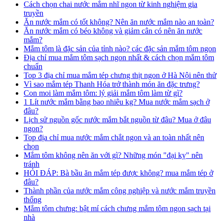
Cách chọn chai nước mắm nhĩ ngon từ kinh nghiệm gia
truyền
Ăn nước mắm có tốt không? Nên ăn nước mắm nào an toàn?
Ăn nước mắm có béo không và giảm cân có nên ăn nước
mắm?
Mắm tôm là đặc sản của tỉnh nào? các đặc sản mắm tôm ngon
Địa chỉ mua mắm tôm sạch ngon nhất & cách chọn mắm tôm
chuẩn
Top 3 địa chỉ mua mắm tép chưng thịt ngon ở Hà Nội nên thử
Vì sao mắm tép Thanh Hóa trở thành món ăn đặc trưng?
Con moi làm mắm tôm: lý giải mắm tôm làm từ gì?
1 Lít nước mắm bằng bao nhiêu kg? Mua nước mắm sạch ở
đâu?
Lịch sử nguồn gốc nước mắm bắt nguồn từ đâu? Mua ở đâu
ngon?
Top địa chỉ mua nước mắm chắt ngon và an toàn nhất nên
chọn
Mắm tôm không nên ăn với gì? Những món "đại kỵ" nên
tránh
HỎI ĐÁP: Bà bầu ăn mắm tép được không? mua mắm tép ở
đâu?
Thành phần của nước mắm công nghiệp và nước mắm truyền
thống
Mắm tôm chưng: bật mí cách chưng mắm tôm ngon sạch tại
nhà