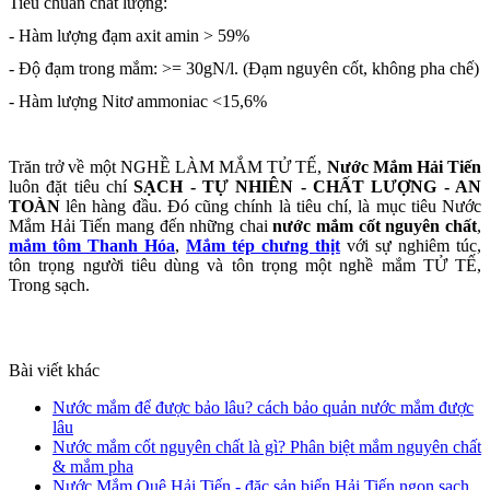
Tiêu chuẩn chất lượng:
- Hàm lượng đạm axit amin > 59%
- Độ đạm trong mắm: >= 30gN/l. (Đạm nguyên cốt, không pha chế)
- Hàm lượng Nitơ ammoniac <15,6%
Trăn trở về một NGHỀ LÀM MẮM TỬ TẾ,
Nước Mắm Hải Tiến
luôn đặt tiêu chí
SẠCH - TỰ NHIÊN - CHẤT LƯỢNG - AN
TOÀN
lên hàng đầu. Đó cũng chính là tiêu chí, là mục tiêu Nước
Mắm Hải Tiến mang đến những chai
nước mắm cốt nguyên chất
,
mắm tôm Thanh Hóa
,
Mắm tép chưng thịt
với sự nghiêm túc,
tôn trọng người tiêu dùng và tôn trọng một nghề mắm TỬ TẾ,
Trong sạch.
Bài viết khác
Nước mắm để được bảo lâu? cách bảo quản nước mắm được
lâu
Nước mắm cốt nguyên chất là gì? Phân biệt mắm nguyên chất
& mắm pha
Nước Mắm Quê Hải Tiến - đặc sản biển Hải Tiến ngon sạch