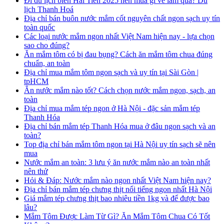
Đi du lịch biển Hải Tiến 2025 nên mua gì về làm quà? Du
lịch Thanh Hoá
Địa chỉ bán buôn nước mắm cốt nguyên chất ngon sạch uy tín
toàn quốc
Các loại nước mắm ngon nhất Việt Nam hiện nay - lựa chọn
sao cho đúng?
Ăn mắm tôm có bị đau bụng? Cách ăn mắm tôm chua đúng
chuẩn, an toàn
Địa chỉ mua mắm tôm ngon sạch và uy tín tại Sài Gòn |
tpHCM
Ăn nước mắm nào tốt? Cách chọn nước mắm ngon, sạch, an
toàn
Địa chỉ mua mắm tép ngon ở Hà Nội - đặc sản mắm tép
Thanh Hóa
Địa chỉ bán mắm tép Thanh Hóa mua ở đâu ngon sạch và an
toàn?
Top địa chỉ bán mắm tôm ngon tại Hà Nội uy tín sạch sẽ nên
mua
Nước mắm an toàn: 3 lưu ý ăn nước mắm nào an toàn nhất
nên thử
Hỏi & Đáp: Nước mắm nào ngon nhất Việt Nam hiện nay?
Địa chỉ bán mắm tép chưng thịt nổi tiếng ngon nhất Hà Nội
Giá mắm tép chưng thịt bao nhiêu tiền 1kg và để được bao
lâu?
Mắm Tôm Được Làm Từ Gì? Ăn Mắm Tôm Chua Có Tốt