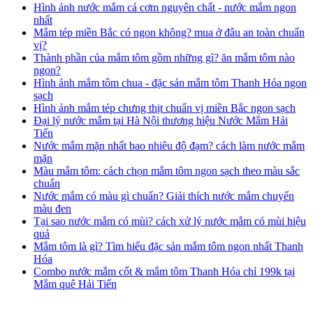
Hình ảnh nước mắm cá cơm nguyên chất - nước mắm ngon
nhất
Mắm tép miền Bắc có ngon không? mua ở đâu an toàn chuẩn
vị?
Thành phần của mắm tôm gồm những gì? ăn mắm tôm nào
ngon?
Hình ảnh mắm tôm chua - đặc sản mắm tôm Thanh Hóa ngon
sạch
Hình ảnh mắm tép chưng thịt chuẩn vị miền Bắc ngon sạch
Đại lý nước mắm tại Hà Nội thương hiệu Nước Mắm Hải
Tiến
Nước mắm mặn nhất bao nhiêu độ đạm? cách làm nước mắm
mặn
Màu mắm tôm: cách chọn mắm tôm ngon sạch theo màu sắc
chuẩn
Nước mắm có màu gì chuẩn? Giải thích nước mắm chuyển
màu đen
Tại sao nước mắm có mùi? cách xử lý nước mắm có mùi hiệu
quả
Mắm tôm là gì? Tìm hiểu đặc sản mắm tôm ngon nhất Thanh
Hóa
Combo nước mắm cốt & mắm tôm Thanh Hóa chỉ 199k tại
Mắm quê Hải Tiến