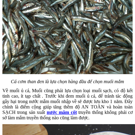
Cá cơm than đen là lựa chọn hàng đầu để chọn muối mắm
Về muối ủ cá, Muối cũng phải lựa chọn loại muối sạch, có độ kết
tinh cao, ít tạp chất . Trước khi đem muối ủ cá, để tránh tác động
gây hại trong nước mắm muối nhập về sẽ được lưu kho 1 năm. Đây
chính là điểm cộng giúp tăng thêm độ AN TOÀN và hoàn toàn
SẠCH trong sản xuất
nước mắm cốt
truyền thống không phải cơ
sở làm mắm truyền thống nào cũng làm được.