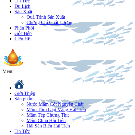
Tin Tức
Du Lịch
Sản Xuất
Quá Trình Sản Xuất
Chứng Chỉ Chất Lượng
Phân Phối
Góc Bếp
Liên Hệ
Menu
Giới Thiệu
Sản phẩm
Nước Mắm Cốt Nguyên Chất
Mắm Tôm Giọt Vàng Hải Tiến
Mắm Tép Chưng Thịt
Mắm Chua Hải Tiến
Hải Sản Biển Hải Tiến
Tin Tức