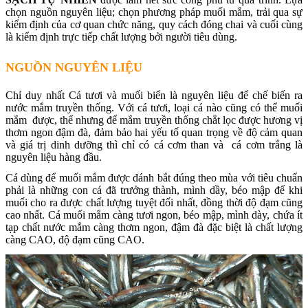
chọn nguồn nguyên liệu; chọn phương pháp muối mắm, trải qua sự
kiểm định của cơ quan chức năng, quy cách đóng chai và cuối cùng
là kiểm định trực tiếp chất lượng bởi người tiêu dùng.
NGUỒN NGUYÊN LIỆU
Chỉ duy nhất Cá tươi và muối biển là nguyên liệu để chế biến ra
nước mắm truyền thống. Với cá tươi, loại cá nào cũng có thể muối
mắm được, thế nhưng để mắm truyền thống chắt lọc được hương vị
thơm ngon đậm đà, đảm bảo hai yếu tố quan trọng về độ cảm quan
và giá trị dinh dưỡng thì chỉ có cá cơm than và cá cơm trắng là
nguyên liệu hàng đầu.
Cá dùng để muối mắm được đánh bắt đúng theo mùa với tiêu chuẩn
phải là những con cá đã trưởng thành, mình dầy, béo mập để khi
muối cho ra được chất lượng tuyệt đối nhất, đồng thời độ đạm cũng
cao nhất. Cá muối mắm càng tươi ngon, béo mập, mình dày, chứa ít
tạp chất nước mắm càng thơm ngon, đậm đà đặc biệt là chất lượng
càng CAO, độ đạm cũng CAO.