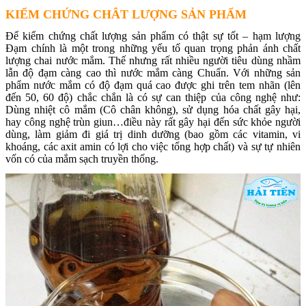
KIỂM CHỨNG CHÂT LƯỢNG SẢN PHẨM
Để kiểm chứng chất lượng sản phẩm có thật sự tốt – hạm lượng
Đạm chính là một trong những yếu tố quan trọng phản ánh chất
lượng chai nước mắm. Thế nhưng rất nhiều người tiêu dùng nhầm
lẫn độ đạm càng cao thì nước mắm càng Chuẩn. Với những sản
phẩm nước mắm có độ đạm quá cao được ghi trên tem nhãn (lên
đến 50, 60 độ) chắc chắn là có sự can thiệp của công nghệ như:
Dùng nhiệt cô mắm (Cô chân không), sử dụng hóa chất gây hại,
hay công nghệ trùn giun…điều này rất gây hại đến sức khỏe người
dùng, làm giảm đi giá trị dinh dưỡng (bao gồm các vitamin, vi
khoáng, các axit amin có lợi cho việc tổng hợp chất) và sự tự nhiên
vốn có của mắm sạch truyền thống.