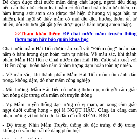
Để chọn được chai nước mắm đúng chất lượng, người tiêu dùng
nên cẩn thận lựa chọn loại mắm có độ đạm hoàn toàn tự nhiên, có
hàm lượng axit amin cao (được thể hiện ở hương vị ngọt hậu tự
nhiên), khi ngửi sẽ thấy mắm có mùi dịu dịu, hương thơm rất tự
nhiên, đôi khi hơn gắt gắt (đây được gọi là hàm lượng amon thấp).
>>Tham khảo thêm:
Để chai nước mắm truyền thống
thơm ngon hãy bảo quản khoa học
Chai nước mắm Hải Tiến được sản xuất với “Điểm cộng” hoàn hảo
nằm ở hàm lượng đạm hoàn toàn tự nhiên. Về màu sắc, khi thành
phẩm Mắm Hải Tiến c Chai nước mắm Hải Tiến được sản xuất với
“Điểm cộng” hoàn hảo nằm ở hàm lượng đạm hoàn toàn tự nhiên.
- Về màu sắc, khi thành phẩm Mắm Hải Tiến màu nâu cánh dán
trong, không đậm, đỏ như mắm công nghiệp
- Mùi hương: Mắm Hải Tiến có hương thơm dịu, mới gửi cảm giác
hơi nồng đặc trưng của mắm cốt truyền thống
- Vị: Mắm truyền thống đặc trưng có vị mặm, ăn xong cảm giác
ngọt dưới cuống họng - gọi là NGỌT HẬU. Càng ăn càng cảm
nhận hương vị bùi bùi cực kì đậm đà rất RIÊNG BIỆT.
- Độ trong: Nhìn Mắm Truyền thống rất đặc trưng ở độ trong,
không có vấn đục rất dễ dàng phân biệt