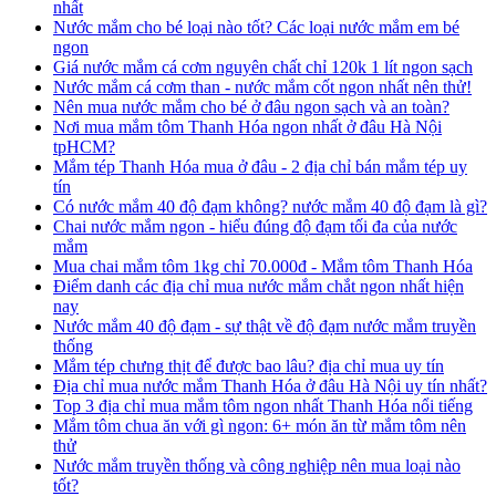
nhất
Nước mắm cho bé loại nào tốt? Các loại nước mắm em bé
ngon
Giá nước mắm cá cơm nguyên chất chỉ 120k 1 lít ngon sạch
Nước mắm cá cơm than - nước mắm cốt ngon nhất nên thử!
Nên mua nước mắm cho bé ở đâu ngon sạch và an toàn?
Nơi mua mắm tôm Thanh Hóa ngon nhất ở đâu Hà Nội
tpHCM?
Mắm tép Thanh Hóa mua ở đâu - 2 địa chỉ bán mắm tép uy
tín
Có nước mắm 40 độ đạm không? nước mắm 40 độ đạm là gì?
Chai nước mắm ngon - hiểu đúng độ đạm tối đa của nước
mắm
Mua chai mắm tôm 1kg chỉ 70.000đ - Mắm tôm Thanh Hóa
Điểm danh các địa chỉ mua nước mắm chắt ngon nhất hiện
nay
Nước mắm 40 độ đạm - sự thật về độ đạm nước mắm truyền
thống
Mắm tép chưng thịt để được bao lâu? địa chỉ mua uy tín
Địa chỉ mua nước mắm Thanh Hóa ở đâu Hà Nội uy tín nhất?
Top 3 địa chỉ mua mắm tôm ngon nhất Thanh Hóa nổi tiếng
Mắm tôm chua ăn với gì ngon: 6+ món ăn từ mắm tôm nên
thử
Nước mắm truyền thống và công nghiệp nên mua loại nào
tốt?