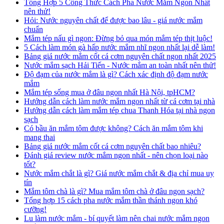
Tổng Hợp 5 Công Thức Cách Pha Nước Mắm Ngon Nhất
nên thử!
Hỏi: Nước nguyên chất để được bao lâu - giá nước mắm
chuẩn
Mắm tép nấu gì ngon: Đừng bỏ qua món mắm tép thịt luộc!
5 Cách làm món gà hấp nước mắm nhĩ ngon nhất lại dễ làm!
Bảng giá nước mắm cốt cá cơm nguyên chất ngon nhất 2025
Nước mắm sạch Hải Tiến - Nước mắm an toàn nhất nên thử!
Độ đạm của nước mắm là gì? Cách xác định độ đạm nước
mắm
Mắm tép sống mua ở đâu ngon nhất Hà Nội, tpHCM?
Hướng dẫn cách làm nước mắm ngon nhất từ cá cơm tại nhà
Hướng dẫn cách làm mắm tép chua Thanh Hóa tại nhà ngon
sạch
Có bầu ăn mắm tôm được không? Cách ăn mắm tôm khi
mang thai
Bảng giá nước mắm cốt cá cơm nguyên chất bao nhiêu?
Đánh giá review nước mắm ngon nhất - nên chọn loại nào
tốt?
Nước mắm chắt là gì? Giá nước mắm chắt & địa chỉ mua uy
tín
Mắm tôm chà là gì? Mua mắm tôm chà ở đâu ngon sạch?
Tổng hợp 15 cách pha nước mắm thần thánh ngon khó
cưỡng!
Lu làm nước mắm - bí quyết làm nên chai nước mắm ngon