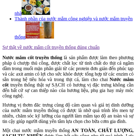
nhà
Thành phần của nước mắm công nghiệp và nước mắm truyền
thống
Sự thật về nước mắm cốt truyền thống đúng chuẩn
Nước mắm cốt truyền thống
là sản phẩm được làm theo phương
pháp ủ chượp thủ công, được chắt lọc từ tinh chất do thịt cá ngâm
dầm trong muối mặn phân giải từ các protein đơn giản đến phúc tạp
và các axit amin có lợi cho sức khỏe được tổng hợp từ các enzim có
sẵn trong hệ tiêu hóa và trong thịt cá, làm cho chai
Nước mắm
cốt
truyền thống thật sự SẠCH có hương vị đặc trưng không cần
đến bất cứ sự can thiệp nào của hương liệu, phụ gia hay máy móc
công nghệ.
Hương vị thơm đăc trưng cùng độ cảm quan và giá trị dinh dưỡng
của nước mắm truyền thống có được là nhờ quá trình lên men tự
nhiên, chăm sóc kỹ lưỡng của người làm mắm tạo độ an toàn và sự
tin cậy giúp người dùng yên tâm lựa chọn cho bữa cơm gia đình.
Một chai nước mắm truyền thống
AN TOÀN, CHẤT LƯỢNG,
SẠCH TỰ NHIÊN
được làm hết sức công phu từ quá trình. Lựa