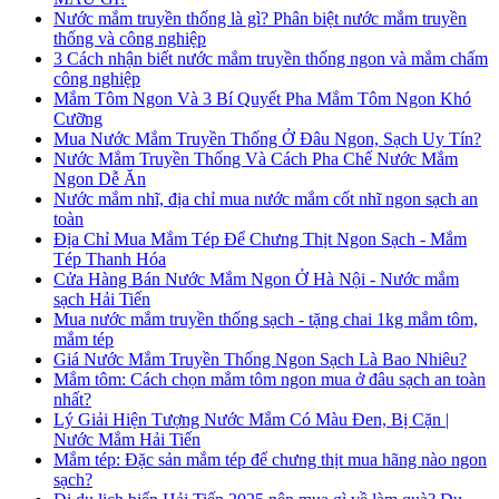
Nước mắm truyền thống là gì? Phân biệt nước mắm truyền
thống và công nghiệp
3 Cách nhận biết nước mắm truyền thống ngon và mắm chấm
công nghiệp
Mắm Tôm Ngon Và 3 Bí Quyết Pha Mắm Tôm Ngon Khó
Cưỡng
Mua Nước Mắm Truyền Thống Ở Đâu Ngon, Sạch Uy Tín?
Nước Mắm Truyền Thống Và Cách Pha Chế Nước Mắm
Ngon Dễ Ăn
Nước mắm nhĩ, địa chỉ mua nước mắm cốt nhĩ ngon sạch an
toàn
Địa Chỉ Mua Mắm Tép Để Chưng Thịt Ngon Sạch - Mắm
Tép Thanh Hóa
Cửa Hàng Bán Nước Mắm Ngon Ở Hà Nội - Nước mắm
sạch Hải Tiến
Mua nước mắm truyền thống sạch - tặng chai 1kg mắm tôm,
mắm tép
Giá Nước Mắm Truyền Thống Ngon Sạch Là Bao Nhiêu?
Mắm tôm: Cách chọn mắm tôm ngon mua ở đâu sạch an toàn
nhất?
Lý Giải Hiện Tượng Nước Mắm Có Màu Đen, Bị Cặn |
Nước Mắm Hải Tiến
Mắm tép: Đặc sản mắm tép để chưng thịt mua hãng nào ngon
sạch?