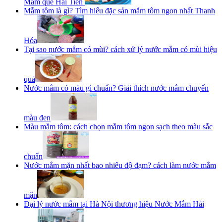
Mắm quê Hải Tiến
Mắm tôm là gì? Tìm hiểu đặc sản mắm tôm ngon nhất Thanh
Hóa
Tại sao nước mắm có mùi? cách xử lý nước mắm có mùi hiệu
quả
Nước mắm có màu gì chuẩn? Giải thích nước mắm chuyển
màu đen
Màu mắm tôm: cách chọn mắm tôm ngon sạch theo màu sắc
chuẩn
Nước mắm mặn nhất bao nhiêu độ đạm? cách làm nước mắm
mặn
Đại lý nước mắm tại Hà Nội thương hiệu Nước Mắm Hải