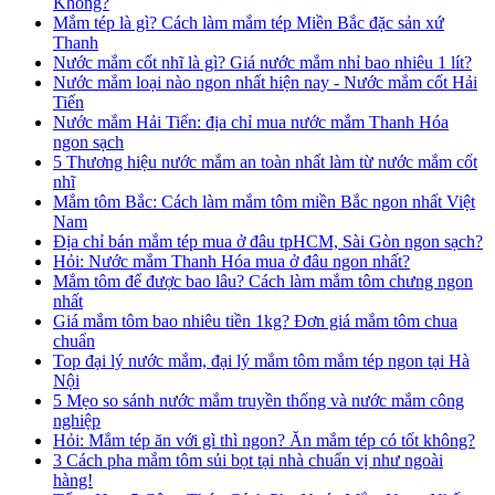
Không?
Mắm tép là gì? Cách làm mắm tép Miền Bắc đặc sản xứ
Thanh
Nước mắm cốt nhĩ là gì? Giá nước mắm nhỉ bao nhiêu 1 lít?
Nước mắm loại nào ngon nhất hiện nay - Nước mắm cốt Hải
Tiến
Nước mắm Hải Tiến: địa chỉ mua nước mắm Thanh Hóa
ngon sạch
5 Thương hiệu nước mắm an toàn nhất làm từ nước mắm cốt
nhĩ
Mắm tôm Bắc: Cách làm mắm tôm miền Bắc ngon nhất Việt
Nam
Địa chỉ bán mắm tép mua ở đâu tpHCM, Sài Gòn ngon sạch?
Hỏi: Nước mắm Thanh Hóa mua ở đâu ngon nhất?
Mắm tôm để được bao lâu? Cách làm mắm tôm chưng ngon
nhất
Giá mắm tôm bao nhiêu tiền 1kg? Đơn giá mắm tôm chua
chuẩn
Top đại lý nước mắm, đại lý mắm tôm mắm tép ngon tại Hà
Nội
5 Mẹo so sánh nước mắm truyền thống và nước mắm công
nghiệp
Hỏi: Mắm tép ăn với gì thì ngon? Ăn mắm tép có tốt không?
3 Cách pha mắm tôm sủi bọt tại nhà chuẩn vị như ngoài
hàng!