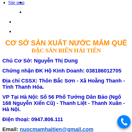
Site map
CƠ SỞ SẢN XUẤT NƯỚC MẮM QUÊ
ĐẶC SẢN BIỂN HẢI TIẾN
Chủ Cơ Sở: Nguyễn Thị Dung
Chứng nhận ĐK Hộ Kinh Doanh: 038186012705
Địa chỉ CSSX: Thôn Bắc Sơn - Xã Hoằng Thanh -
Tỉnh Thanh Hóa.
VP Tại Hà Nội: Số 56 Phố Tưởng Dân Bảo (Ngõ
168 Nguyễn Xiển Cũ) - Thanh Liệt - Thanh Xuân -
Hà Nội.
Điện thoại: 0947.806.111
Email:
nuocmamhaitien@gmail.com