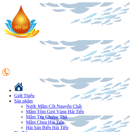
Giới Thiệu
Sản phẩm
Nước Mắm Cốt Nguyên Chất
Mắm Tôm Giọt Vàng Hải Tiến
Mắm Tép Chưng Thịt
Mắm Chua Hải Tiến
Hải Sản Biển Hải Tiến