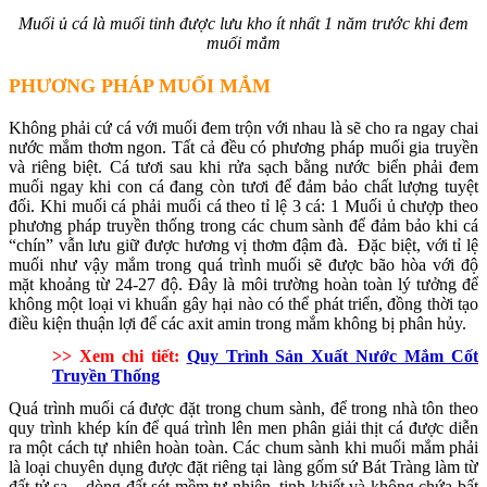
Muối ủ cá là muối tinh được lưu kho ít nhất 1 năm trước khi đem
muối mắm
PHƯƠNG PHÁP MUỐI MẮM
Không phải cứ cá với muối đem trộn với nhau là sẽ cho ra ngay chai
nước mắm thơm ngon. Tất cả đều có phương pháp muối gia truyền
và riêng biệt. Cá tươi sau khi rửa sạch bằng nước biển phải đem
muối ngay khi con cá đang còn tươi để đảm bảo chất lượng tuyệt
đối. Khi muối cá phải muối cá theo tỉ lệ 3 cá: 1 Muối ủ chượp theo
phương pháp truyền thống trong các chum sành để đảm bảo khi cá
“chín” vẫn lưu giữ được hương vị thơm đậm đà. Đặc biệt, với tỉ lệ
muối như vậy mắm trong quá trình muối sẽ được bão hòa với độ
mặt khoảng từ 24-27 độ. Đây là môi trường hoàn toàn lý tưởng để
không một loại vi khuẩn gây hại nào có thể phát triển, đồng thời tạo
điều kiện thuận lợi để các axit amin trong mắm không bị phân hủy.
>> Xem chi tiết:
Quy Trình Sản Xuất Nước Mắm Cốt
Truyền Thống
Quá trình muối cá được đặt trong chum sành, để trong nhà tôn theo
quy trình khép kín để quá trình lên men phân giải thịt cá được diễn
ra một cách tự nhiên hoàn toàn. Các chum sành khi muối mắm phải
là loại chuyên dụng được đặt riêng tại làng gốm sứ Bát Tràng làm từ
đất tử sa – dòng đất sét mềm tự nhiên, tinh khiết và không chứa bất