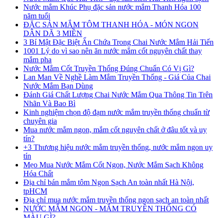
Nước mắm Khúc Phụ đặc sản nước mắm Thanh Hóa 100
năm tuổi
ĐẶC SẢN MẮM TÔM THANH HÓA - MÓN NGON
DÂN DÃ 3 MIỀN
3 Bí Mật Đặc Biệt Ẩn Chứa Trong Chai Nước Mắm Hải Tiến
1001 Lý do vì sao nên ăn nước mắm cốt nguyên chất thay
mắm pha
Nước Mắm Cốt Truyền Thống Đúng Chuẩn Có Vị Gì?
Lan Man Về Nghề Làm Mắm Truyền Thống - Giá Của Chai
Nước Mắm Bạn Dùng
Đánh Giá Chất Lượng Chai Nước Mắm Qua Thông Tin Trên
Nhãn Và Bao Bì
Kinh nghiệm chọn độ đạm nước mắm truyền thống chuẩn từ
chuyên gia
Mua nước mắm ngon, mắm cốt nguyên chất ở đâu tốt và uy
tín?
+3 Thương hiệu nước mắm truyền thống, nước mắm ngon uy
tín
Mẹo Mua Nước Mắm Cốt Ngon, Nước Mắm Sạch Không
Hóa Chất
Địa chỉ bán mắm tôm Ngon Sạch An toàn nhất Hà Nội,
tpHCM
Địa chỉ mua nước mắm truyền thống ngon sạch an toàn nhất
NƯỚC MẮM NGON - MẮM TRUYỀN THỐNG CÓ
MÀU GÌ?