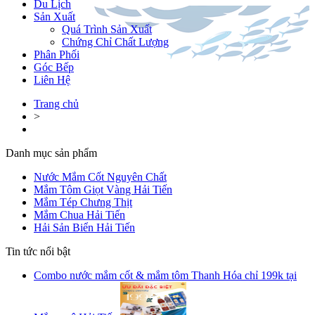
Du Lịch
Sản Xuất
Quá Trình Sản Xuất
Chứng Chỉ Chất Lượng
Phân Phối
Góc Bếp
Liên Hệ
Trang chủ
>
Danh mục sản phẩm
Nước Mắm Cốt Nguyên Chất
Mắm Tôm Giọt Vàng Hải Tiến
Mắm Tép Chưng Thịt
Mắm Chua Hải Tiến
Hải Sản Biển Hải Tiến
Tin tức nổi bật
Combo nước mắm cốt & mắm tôm Thanh Hóa chỉ 199k tại